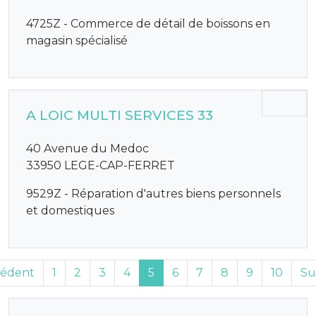
4725Z - Commerce de détail de boissons en
magasin spécialisé
A LOIC MULTI SERVICES 33
40 Avenue du Medoc
33950 LEGE-CAP-FERRET
9529Z - Réparation d'autres biens personnels
et domestiques
cédent
1
2
3
4
5
6
7
8
9
10
Su